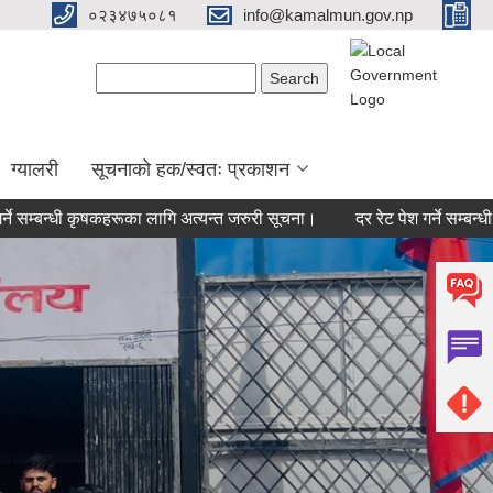
०२३४७५०८१
info@kamalmun.gov.np
Search form
Search
ग्यालरी
सूचनाको हक/स्वतः प्रकाशन
बन्धी कृषकहरूका लागि अत्यन्त जरुरी सूचना।
दर रेट पेश गर्ने सम्बन्धी सूचना।