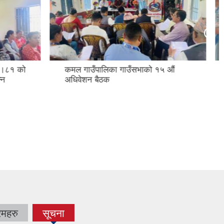
१५ औं
"राष्ट्रिय हातिपाइले रोग निवारण अभियान
२०८१"
रमहरु
सूचना
(active