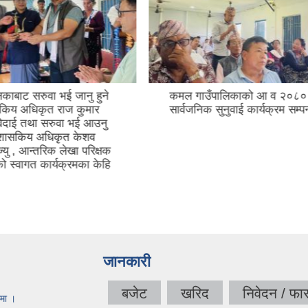
पालिकाको आ व २०८०।८१ को
कमल गाउँपालिका गाउँसभाको 
ुनुवाई कार्यक्रम सम्पन्न
अधिवेशन बैठक
जानकारी
बजेट
खरिद
निवेदन / फा
धमा ।