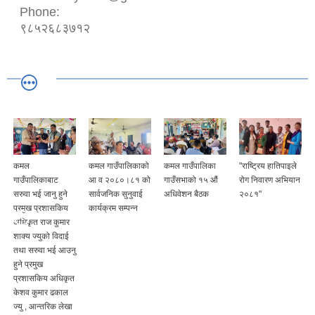
Phone:
९८५२६८३७१२
कमल
कमल गाउँपालिकाको
कमल गाउँपालिका
"राष्ट्रिय हातिपाइले
गाउँपालिकाबाट
आ व २०८०।८१ को
गाउँसभाको १५ औं
रोग निवारण अभियान
सरुवा भई जानु हुने
सार्वजनिक सुनुवाई
अधिवेशन बैठक
२०८१"
प्रमुख प्रशासकिय
कार्यक्रम सम्पन्न
अधिकृत राज कुमार
शाक्य ज्युको विदाई
तथा सरुवा भई आउनु
हुने प्रमुख
प्रशासकिय अधिकृत
केशव कुमार ढकाल
ज्यु , आन्तरिक लेखा